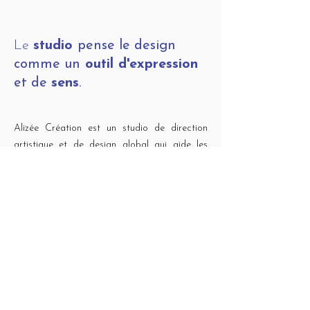
Le
studio
pense le design
comme un
outil d'expression
et de
sens
.
Alizée Création est un studio de direction
artistique et de design global qui aide les
marques à développer une image forte,
cohérente et stratégique. Nous conjuguons
stratégie 360°, identité visuelle, web design et
supports de communication pour que chaque
projet trouve sa place avec clarté et
singularité.
Le design ne se limite pas à l’esthétique : il
devient un levier pour raconter l’histoire de la
marque, créer des expériences visuelles qui