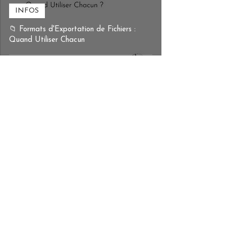
INFOS
📁 Formats d'Exportation de Fichiers :
Quand Utiliser Chacun
Alizée
INFOS
📢 La Communication Modern: L'Art des
Emojis et des Messages Visuels 📱