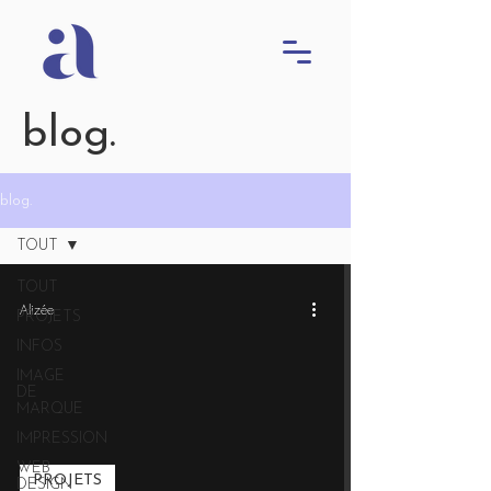
blog.
blog.
TOUT
TOUT
Alizée
PROJETS
INFOS
IMAGE
DE
MARQUE
IMPRESSION
WEB
PROJETS
DESIGN