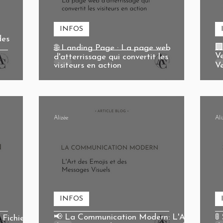
INFOS
des
🏢
🌐 Landing Page : La page web
Ve
d'atterrissage qui convertit les
visiteurs en action
V
Alizée
Ali
INFOS
📢 La Communication Modern: L'Art
🚦
Fichiers :