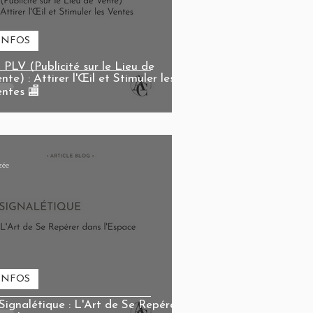
INFOS
 PLV (Publicité sur le Lieu de
nte) : Attirer l'Œil et Stimuler les
entes 🏬
zée
INFOS
 Signalétique : L'Art de Se Repérer