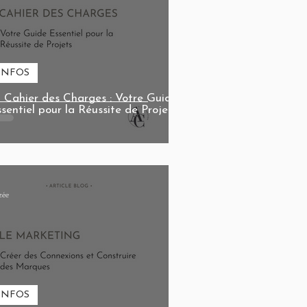
INFOS
 Cahier des Charges : Votre Guide
sentiel pour la Réussite de Projets

zée
INFOS