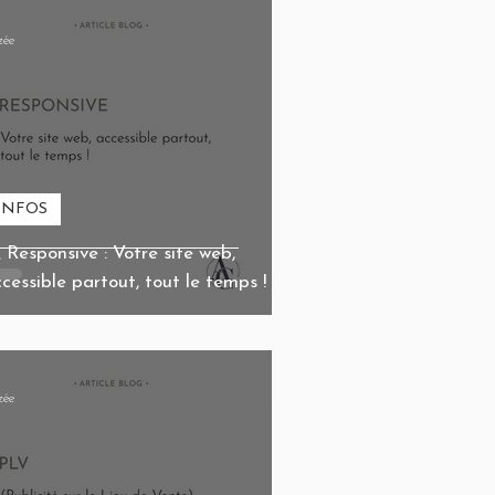
zée
INFOS
 Responsive : Votre site web,
cessible partout, tout le temps ! 📱
zée