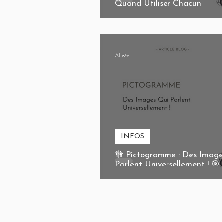
Quand Utiliser Chacun
Alizée
INFOS
🚻 Pictogramme : Des Imag
Parlent Universellement ! 🎯