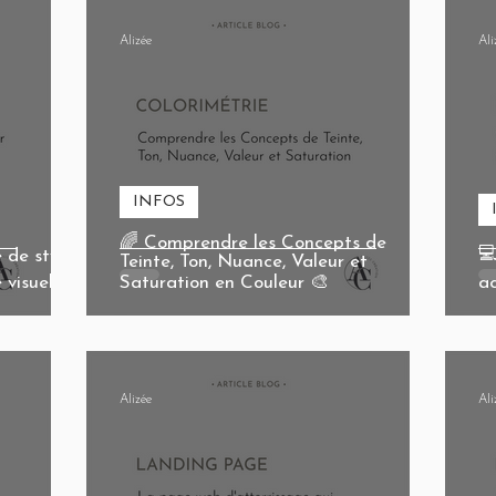
Alizée
Ali
INFOS
🌈 Comprendre les Concepts de
💻
 de style
Teinte, Ton, Nuance, Valeur et
 visuelle !
Saturation en Couleur 🎨
ac
Alizée
Ali