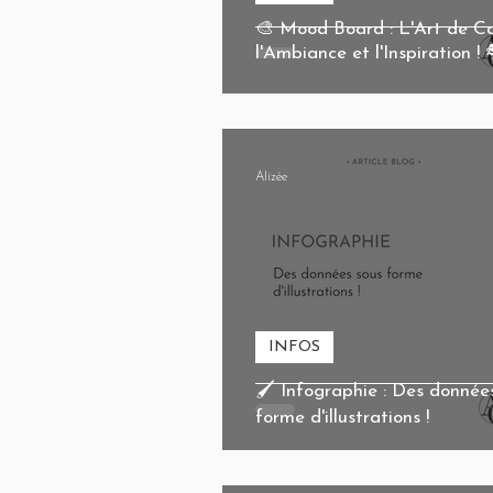
🎨 Mood Board : L'Art de C
l'Ambiance et l'Inspiration ! 
Alizée
INFOS
🖌️ Infographie : Des donnée
forme d'illustrations !