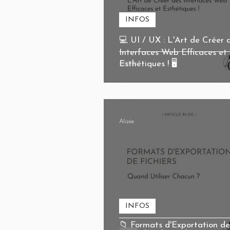
INFOS
💻 UI / UX : L'Art de Créer 
Interfaces Web Efficaces et
Esthétiques ! 🖥️
Alizée
INFOS
📁 Formats d'Exportation de 