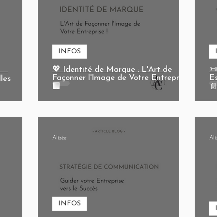
INFOS
💖 Identité de Marque : L'Art de
📜
Façonner l'Image de Votre Entreprise !
Es
lles
🏢

Alizée
Ali
INFOS