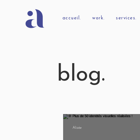
accueil.
work.
services.
blog.
Alizée