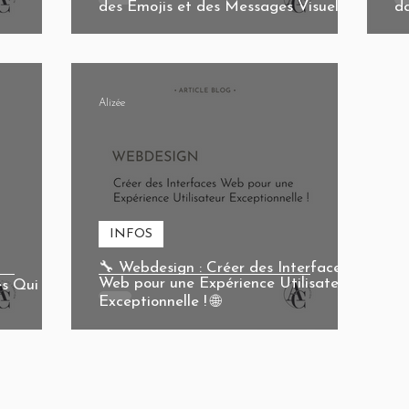
des Emojis et des Messages Visuels 📱
da
Alizée
INFOS
🔧 Webdesign : Créer des Interfaces
Web pour une Expérience Utilisateur
es Qui
Exceptionnelle ! 🌐