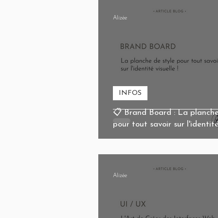
Alizée
INFOS
📋 Brand Board : La planche
pour tout savoir sur l'identité
Alizée