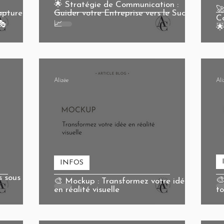
🌟 Stratégie de Communication :
🚀
apturer
Guider votre Entreprise vers le Succès
C
🎭
📈

Alizée
Ali
INFOS
s sous
🎨
🎨 Mockup : Transformez votre idée
en réalité visuelle
to