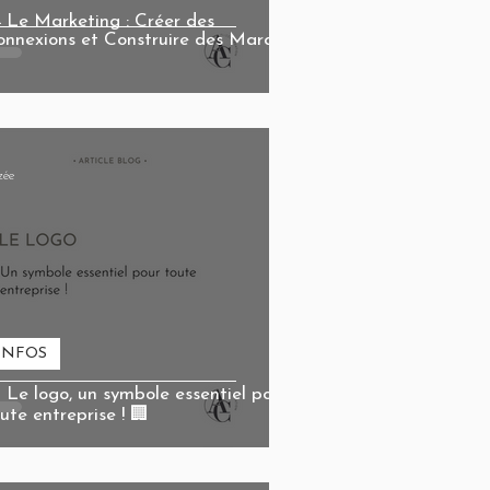
 Le Marketing : Créer des
onnexions et Construire des Marques

zée
INFOS
 Le logo, un symbole essentiel pour
ute entreprise ! 🏢