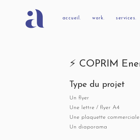
accueil.
work.
services.
⚡️ COPRIM Ener
Type du projet
Un flyer
Une lettre / flyer A4
Une plaquette commerciale
Un diaporama